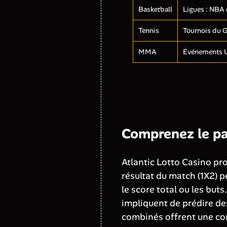
Basketball
Ligues : NBA e
Tennis
Tournois du 
MMA
Événements 
Comprenez le par
Atlantic Lotto Casino pr
résultat du match (1X2) p
le score total ou les but
impliquent de prédire de
combinés offrent une com