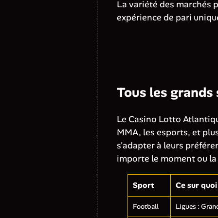
La variété des marchés p
expérience de pari uniqu
Tous les grands 
Le Casino Lotto Atlantiqu
MMA, les esports, et plus
s'adapter à leurs préfére
importe le moment ou la
Sport
Ce sur quoi
Football
Ligues : Gran