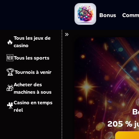
Bonus
Comme
Tous les jeux de
🔥
casino
🆕
Tous les sports
🏆
Tournois à venir
Acheter des
🎁
machines à sous
Casino en temps
🎥
B
réel
205 % j