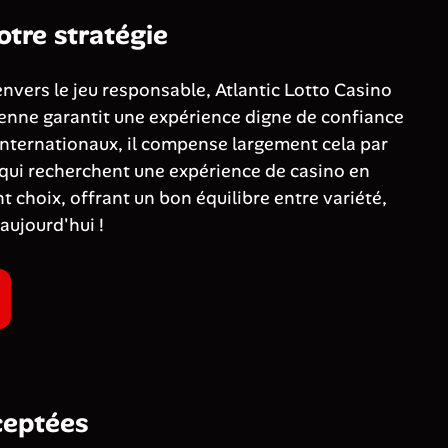
tre stratégie
nvers le jeu responsable, Atlantic Lotto Casino
ienne garantit une expérience digne de confiance
 internationaux, il compense largement cela par
x qui recherchent une expérience de casino en
t choix, offrant un bon équilibre entre variété,
aujourd'hui !
ceptées