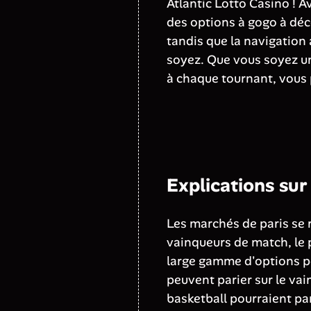
Atlantic Lotto Casino ! 
des options à gogo à déc
tandis que la navigation
soyez. Que vous soyez un 
à chaque tournant, vous 
Explications sur
Les marchés de paris se r
vainqueurs de match, le 
large gamme d'options pe
peuvent parier sur le vai
basketball pourraient par