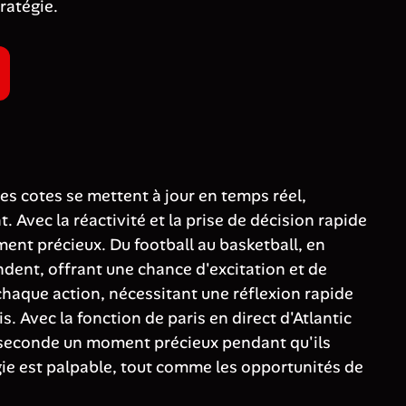
ratégie.
les cotes se mettent à jour en temps réel,
 Avec la réactivité et la prise de décision rapide
ment précieux. Du football au basketball, en
ndent, offrant une chance d'excitation et de
 chaque action, nécessitant une réflexion rapide
s. Avec la fonction de paris en direct d'Atlantic
e seconde un moment précieux pendant qu'ils
gie est palpable, tout comme les opportunités de