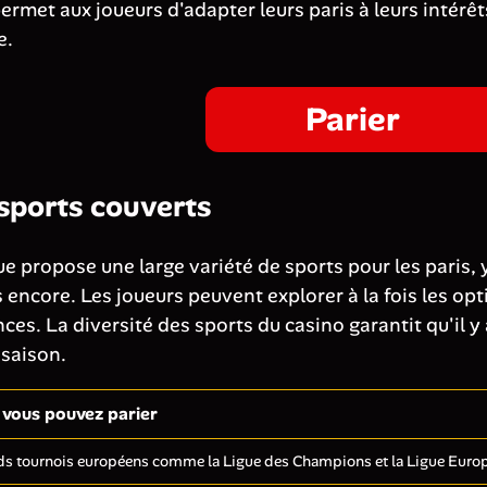
ermet aux joueurs d'adapter leurs paris à leurs intérê
e.
Parier
sports couverts
e propose une large variété de sports pour les paris, y 
 encore. Les joueurs peuvent explorer à la fois les opt
nces. La diversité des sports du casino garantit qu'il 
 saison.
 vous pouvez parier
ds tournois européens comme la Ligue des Champions et la Ligue Europ