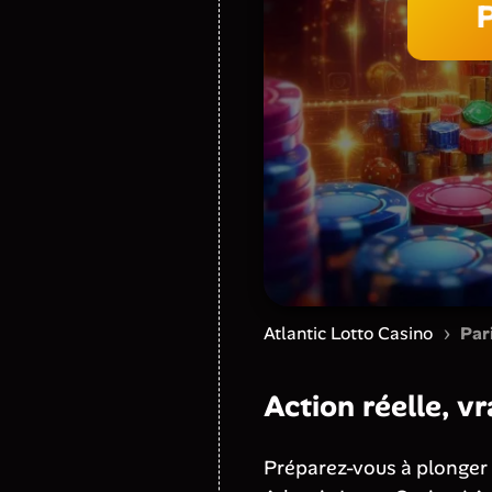
P
›
Atlantic Lotto Casino
Par
Action réelle, v
Préparez-vous à plonger 