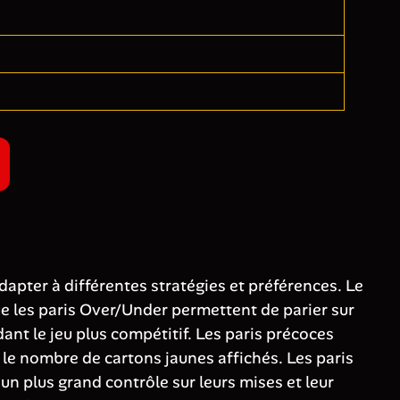
pter à différentes stratégies et préférences. Le
que les paris Over/Under permettent de parier sur
ant le jeu plus compétitif. Les paris précoces
e nombre de cartons jaunes affichés. Les paris
n plus grand contrôle sur leurs mises et leur