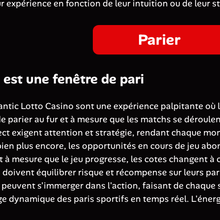
 expérience en fonction de leur intuition ou de leur st
Parier
est une fenêtre de pari
lantic Lotto Casino sont une expérience palpitante où 
 parier au fur et à mesure que les matchs se déroulent.
rect exigent attention et stratégie, rendant chaque mo
bien plus encore, les opportunités en cours de jeu abo
et à mesure que le jeu progresse, les cotes changent à
i doivent équilibrer risque et récompense sur leurs pari
s peuvent s'immerger dans l'action, faisant de chaqu
e dynamique des paris sportifs en temps réel. L'éner