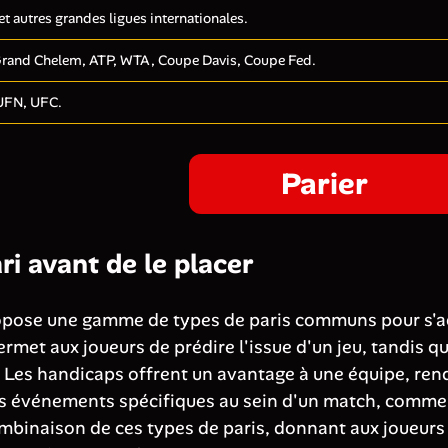
t autres grandes ligues internationales.
Grand Chelem, ATP, WTA, Coupe Davis, Coupe Fed.
UFN, UFC.
Parier
i avant de le placer
opose une gamme de types de paris communs pour s'ada
ermet aux joueurs de prédire l'issue d'un jeu, tandis 
s. Les handicaps offrent un avantage à une équipe, rend
s événements spécifiques au sein d'un match, comme l
binaison de ces types de paris, donnant aux joueurs u