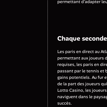
permettant d'adapter leur
Chaque seconde 
Les paris en direct au At
permettant aux joueurs de
requises, les paris en di
passant par le tennis et 
gains potentiels. Au fur 
de la part des joueurs qu
Lotto Casino, les joueur
naviguent dans le paysag
succès.