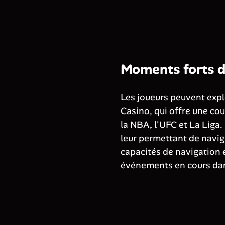
Moments forts d
Les joueurs peuvent explo
Casino, qui offre une co
la NBA, l'UFC et La Liga.
leur permettant de navigu
capacités de navigation e
événements en cours dans