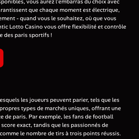
sponibles, vous aurez l'embarras du choix avec
 garantissent que chaque moment est électrique,
ement - quand vous le souhaitez, où que vous
ic Lotto Casino vous offre flexibilité et contrôle
des paris sportifs !
squels les joueurs peuvent parier, tels que les
s propres types de marchés uniques, offrant une
 de paris. Par exemple, les fans de football
e score exact, tandis que les passionnés de
s comme le nombre de tirs à trois points réussis.