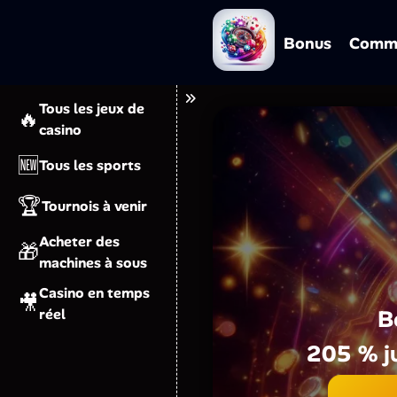
Bonus
Comme
Tous les jeux de
🔥
casino
🆕
Tous les sports
🏆
Tournois à venir
Acheter des
🎁
machines à sous
Casino en temps
🎥
B
réel
205 % j