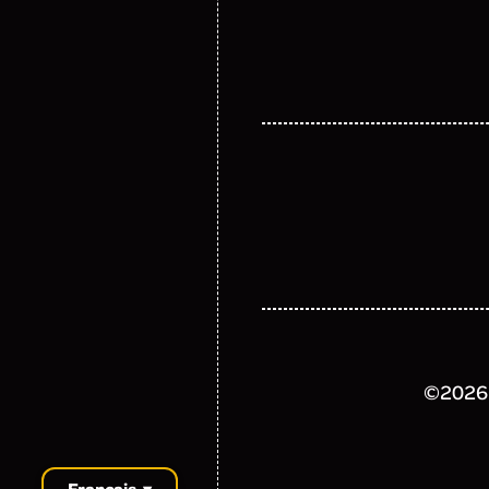
©
2026